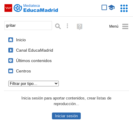
Mediateca de EducaMadrid
Saltar navegación
Servic
Educa
Palabra o frase:
Búsqueda avanzada
Ayuda
(en
ventana
Inicio
nueva)
Canal EducaMadrid
Últimos contenidos
Centros
Tipo de contenido:
Inicia sesión para aportar contenidos, crear listas de
reproducción...
Iniciar sesión