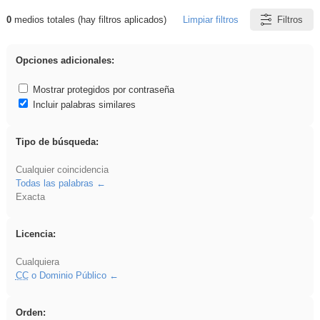
0
medios totales (hay filtros aplicados)
Limpiar filtros
Filtros
Resultados de: gritar
Opciones adicionales:
Mostrar protegidos por contraseña
Incluir palabras similares
Tipo de búsqueda:
Cualquier coincidencia
Todas las palabras
Exacta
Licencia:
Cualquiera
CC
o Dominio Público
Orden: