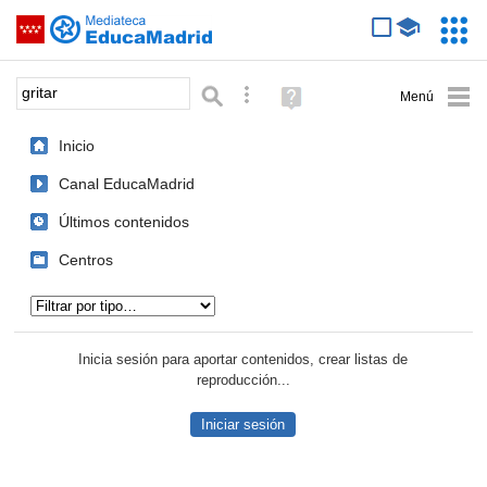
Mediateca de EducaMadrid
Saltar navegación
Servic
Educa
Palabra o frase:
Búsqueda avanzada
Ayuda
(en
ventana
Inicio
nueva)
Canal EducaMadrid
Últimos contenidos
Centros
Tipo de contenido:
Inicia sesión para aportar contenidos, crear listas de
reproducción...
Iniciar sesión