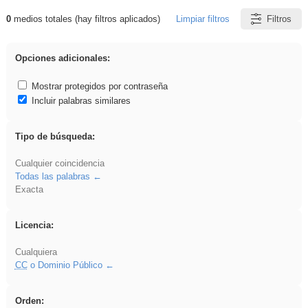
0
medios totales (hay filtros aplicados)
Limpiar filtros
Filtros
Resultados de: gritar
Opciones adicionales:
Mostrar protegidos por contraseña
Incluir palabras similares
Tipo de búsqueda:
Cualquier coincidencia
Todas las palabras
Exacta
Licencia:
Cualquiera
CC
o Dominio Público
Orden: