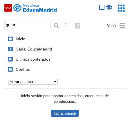
Mediateca de EducaMadrid
Saltar navegación
Servic
Educa
Palabra o frase:
Búsqueda avanzada
Ayuda
(en
ventana
Inicio
nueva)
Canal EducaMadrid
Últimos contenidos
Centros
Tipo de contenido:
Inicia sesión para aportar contenidos, crear listas de
reproducción...
Iniciar sesión