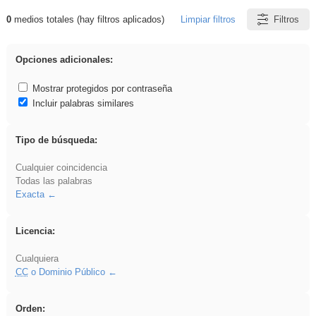
0
medios totales (hay filtros aplicados)
Limpiar filtros
Filtros
Resultados de: gritar
Opciones adicionales:
Mostrar protegidos por contraseña
Incluir palabras similares
Tipo de búsqueda:
Cualquier coincidencia
Todas las palabras
Exacta
Licencia:
Cualquiera
CC
o Dominio Público
Orden: