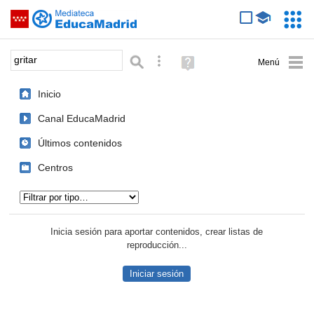
Mediateca de EducaMadrid
Saltar navegación
Servic
Educa
Palabra o frase:
Búsqueda avanzada
Ayuda
(en
ventana
Inicio
nueva)
Canal EducaMadrid
Últimos contenidos
Centros
Tipo de contenido:
Inicia sesión para aportar contenidos, crear listas de
reproducción...
Iniciar sesión