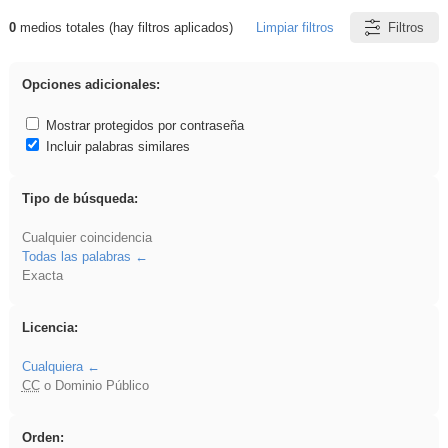
0
medios totales (hay filtros aplicados)
Limpiar filtros
Filtros
Resultados de: gritar
Opciones adicionales:
Mostrar protegidos por contraseña
Incluir palabras similares
Tipo de búsqueda:
Cualquier coincidencia
Todas las palabras
Exacta
Licencia:
Cualquiera
CC
o Dominio Público
Orden: