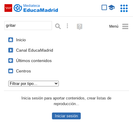
Mediateca de EducaMadrid
Saltar navegación
Servic
Educa
Palabra o frase:
Búsqueda avanzada
Ayuda
(en
ventana
Inicio
nueva)
Canal EducaMadrid
Últimos contenidos
Centros
Tipo de contenido:
Inicia sesión para aportar contenidos, crear listas de
reproducción...
Iniciar sesión