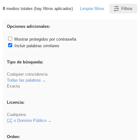
0
medios totales (hay filtros aplicados)
Limpiar filtros
Filtros
Resultados de: gritar
Opciones adicionales:
Mostrar protegidos por contraseña
Incluir palabras similares
Tipo de búsqueda:
Cualquier coincidencia
Todas las palabras
Exacta
Licencia:
Cualquiera
CC
o Dominio Público
Orden: