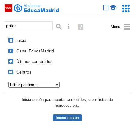
Mediateca de EducaMadrid
Saltar navegación
Servic
Educa
Palabra o frase:
Búsqueda avanzada
Ayuda
(en
ventana
Inicio
nueva)
Canal EducaMadrid
Últimos contenidos
Centros
Tipo de contenido:
Inicia sesión para aportar contenidos, crear listas de
reproducción...
Iniciar sesión