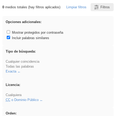
0
medios totales (hay filtros aplicados)
Limpiar filtros
Filtros
Resultados de: gritar
Opciones adicionales:
Mostrar protegidos por contraseña
Incluir palabras similares
Tipo de búsqueda:
Cualquier coincidencia
Todas las palabras
Exacta
Licencia:
Cualquiera
CC
o Dominio Público
Orden: