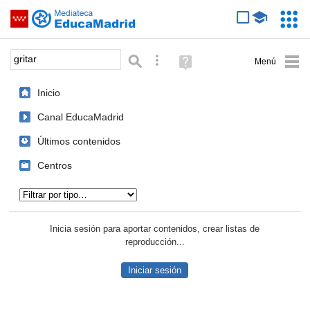
Mediateca de EducaMadrid
Saltar navegación
Servic
Educa
Palabra o frase:
Búsqueda avanzada
Ayuda
(en
ventana
Inicio
nueva)
Canal EducaMadrid
Últimos contenidos
Centros
Tipo de contenido:
Inicia sesión para aportar contenidos, crear listas de
reproducción...
Iniciar sesión