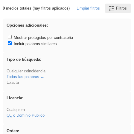
0
medios totales (hay filtros aplicados)
Limpiar filtros
Filtros
Resultados de: gritar
Opciones adicionales:
Mostrar protegidos por contraseña
Incluir palabras similares
Tipo de búsqueda:
Cualquier coincidencia
Todas las palabras
Exacta
Licencia:
Cualquiera
CC
o Dominio Público
Orden: