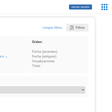
Servic
Iniciar sesión
Educa
Limpiar filtros
Filtros
Orden:
Fecha (recientes)
ico
Fecha (antiguos)
Visualizaciones
Título