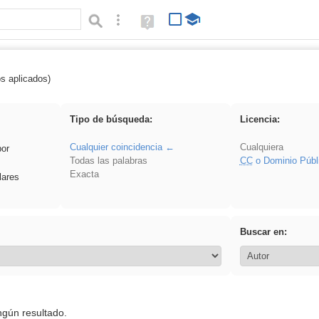
Búsqueda avanzada
Ayuda
(en
ventana
nueva)
os aplicados)
ritar
Tipo de búsqueda:
Licencia:
Cualquier coincidencia
Cualquiera
por
Todas las palabras
CC
o Dominio Públ
Exacta
lares
Buscar en:
ngún resultado.