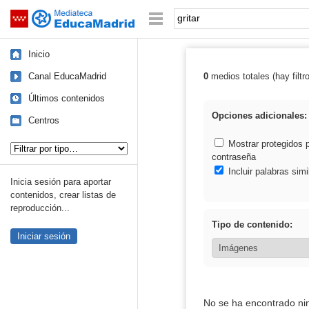
Mediateca de EducaMadrid
Saltar navegación
Palabra o frase:
Inicio
Canal EducaMadrid
0
medios totales (hay filtr
Resultados de: g
Últimos contenidos
Opciones adicionales:
Centros
Tipo de contenido:
Mostrar protegidos 
contraseña
Incluir palabras simi
Inicia sesión para aportar
contenidos, crear listas de
reproducción...
Tipo de contenido:
Iniciar sesión
No se ha encontrado ni