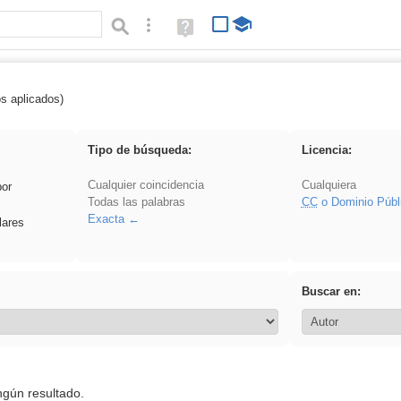
Búsqueda avanzada
Ayuda
(en
ventana
nueva)
os aplicados)
ritar
Tipo de búsqueda:
Licencia:
Cualquier coincidencia
Cualquiera
por
Todas las palabras
CC
o Dominio Públ
Exacta
lares
Buscar en:
ngún resultado.