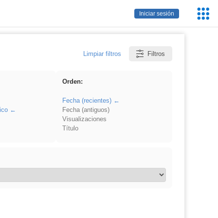
Servic
Iniciar sesión
Educa
Limpiar filtros
Filtros
Orden:
Fecha (recientes)
ico
Fecha (antiguos)
Visualizaciones
Título