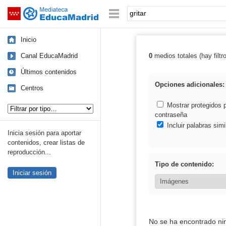
Mediateca de EducaMadrid
Saltar navegación
Palabra o frase:
Inicio
Canal EducaMadrid
0
medios totales (hay filtr
Resultados de: g
Últimos contenidos
Opciones adicionales:
Centros
Tipo de contenido:
Mostrar protegidos 
contraseña
Incluir palabras simi
Inicia sesión para aportar
contenidos, crear listas de
reproducción...
Tipo de contenido:
Iniciar sesión
No se ha encontrado ni