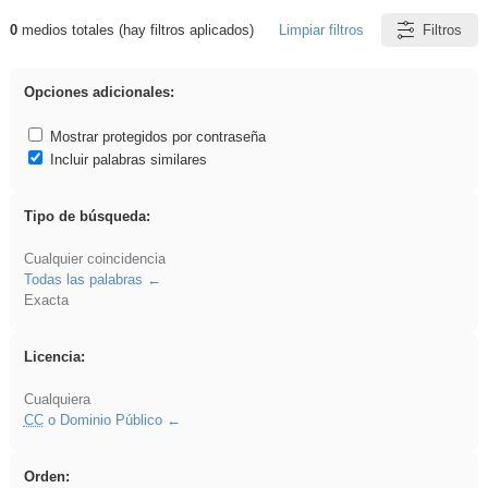
0
medios totales (hay filtros aplicados)
Limpiar filtros
Filtros
Resultados de: gritar
Opciones adicionales:
Mostrar protegidos por contraseña
Incluir palabras similares
Tipo de búsqueda:
Cualquier coincidencia
Todas las palabras
Exacta
Licencia:
Cualquiera
CC
o Dominio Público
Orden: