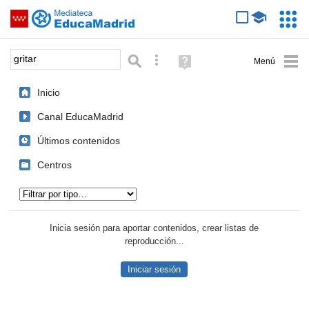
Mediateca de EducaMadrid
Saltar navegación
Servic
Educa
Palabra o frase:
Búsqueda avanzada
Ayuda
(en
ventana
Inicio
nueva)
Canal EducaMadrid
Últimos contenidos
Centros
Tipo de contenido:
Inicia sesión para aportar contenidos, crear listas de
reproducción...
Iniciar sesión