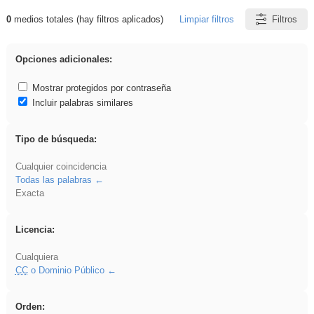
0
medios totales (hay filtros aplicados)
Limpiar filtros
Filtros
Resultados de: gritar
Opciones adicionales:
Mostrar protegidos por contraseña
Incluir palabras similares
Tipo de búsqueda:
Cualquier coincidencia
Todas las palabras
Exacta
Licencia:
Cualquiera
CC
o Dominio Público
Orden: