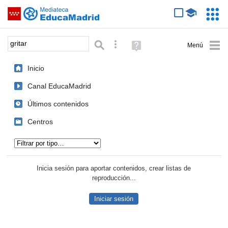
Mediateca de EducaMadrid
Saltar navegación
Servic
Educa
Palabra o frase:
Búsqueda avanzada
Ayuda
(en
ventana
Inicio
nueva)
Canal EducaMadrid
Últimos contenidos
Centros
Tipo de contenido:
Inicia sesión para aportar contenidos, crear listas de
reproducción...
Iniciar sesión