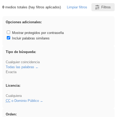
0
medios totales (hay filtros aplicados)
Limpiar filtros
Filtros
Resultados de: gritar
Opciones adicionales:
Mostrar protegidos por contraseña
Incluir palabras similares
Tipo de búsqueda:
Cualquier coincidencia
Todas las palabras
Exacta
Licencia:
Cualquiera
CC
o Dominio Público
Orden: