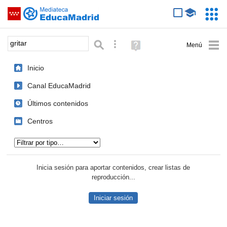
Mediateca de EducaMadrid
Saltar navegación
Servic
Educa
Palabra o frase:
Búsqueda avanzada
Ayuda
(en
ventana
Inicio
nueva)
Canal EducaMadrid
Últimos contenidos
Centros
Tipo de contenido:
Inicia sesión para aportar contenidos, crear listas de
reproducción...
Iniciar sesión