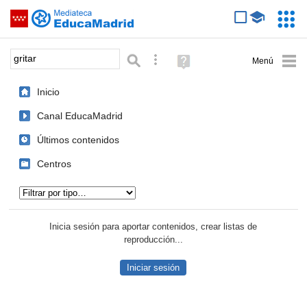
Mediateca de EducaMadrid
Saltar navegación
Servic
Educa
Palabra o frase:
Búsqueda avanzada
Ayuda
(en
ventana
Inicio
nueva)
Canal EducaMadrid
Últimos contenidos
Centros
Tipo de contenido:
Inicia sesión para aportar contenidos, crear listas de
reproducción...
Iniciar sesión