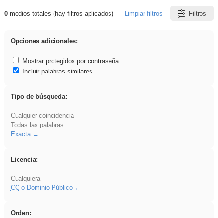
0
medios totales (hay filtros aplicados)
Limpiar filtros
Filtros
Resultados de: gritar
Opciones adicionales:
Mostrar protegidos por contraseña
Incluir palabras similares
Tipo de búsqueda:
Cualquier coincidencia
Todas las palabras
Exacta
Licencia:
Cualquiera
CC
o Dominio Público
Orden: