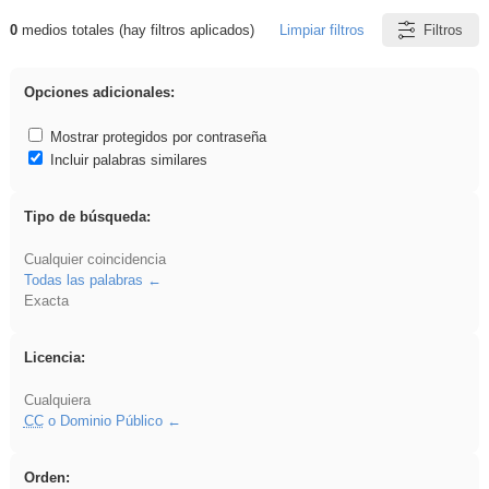
0
medios totales (hay filtros aplicados)
Limpiar filtros
Filtros
Resultados de: gritar
Opciones adicionales:
Mostrar protegidos por contraseña
Incluir palabras similares
Tipo de búsqueda:
Cualquier coincidencia
Todas las palabras
Exacta
Licencia:
Cualquiera
CC
o Dominio Público
Orden: