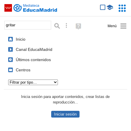
Mediateca de EducaMadrid
Saltar navegación
Servic
Educa
Palabra o frase:
Búsqueda avanzada
Ayuda
(en
ventana
Inicio
nueva)
Canal EducaMadrid
Últimos contenidos
Centros
Tipo de contenido:
Inicia sesión para aportar contenidos, crear listas de
reproducción...
Iniciar sesión