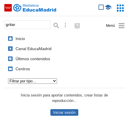
Mediateca de EducaMadrid
Saltar navegación
Servic
Educa
Palabra o frase:
Búsqueda avanzada
Ayuda
(en
ventana
Inicio
nueva)
Canal EducaMadrid
Últimos contenidos
Centros
Tipo de contenido:
Inicia sesión para aportar contenidos, crear listas de
reproducción...
Iniciar sesión