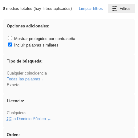
0
medios totales (hay filtros aplicados)
Limpiar filtros
Filtros
Resultados de: gritar
Opciones adicionales:
Mostrar protegidos por contraseña
Incluir palabras similares
Tipo de búsqueda:
Cualquier coincidencia
Todas las palabras
Exacta
Licencia:
Cualquiera
CC
o Dominio Público
Orden: