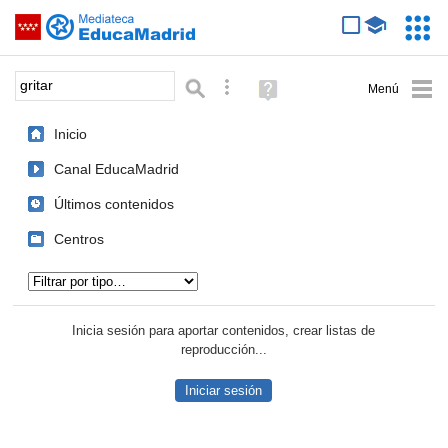
Mediateca de EducaMadrid
Saltar navegación
Servic
Educa
Palabra o frase:
Búsqueda avanzada
Ayuda
(en
ventana
Inicio
nueva)
Canal EducaMadrid
Últimos contenidos
Centros
Tipo de contenido:
Inicia sesión para aportar contenidos, crear listas de
reproducción...
Iniciar sesión