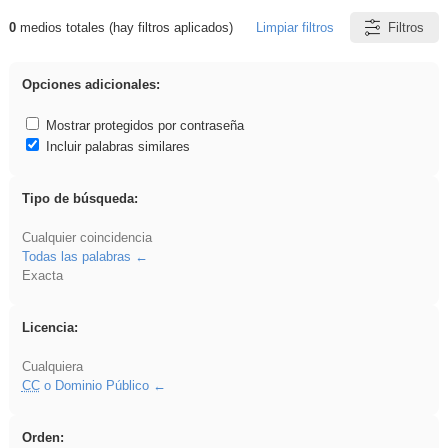
0
medios totales (hay filtros aplicados)
Limpiar filtros
Filtros
Resultados de: gritar
Opciones adicionales:
Mostrar protegidos por contraseña
Incluir palabras similares
Tipo de búsqueda:
Cualquier coincidencia
Todas las palabras
Exacta
Licencia:
Cualquiera
CC
o Dominio Público
Orden: