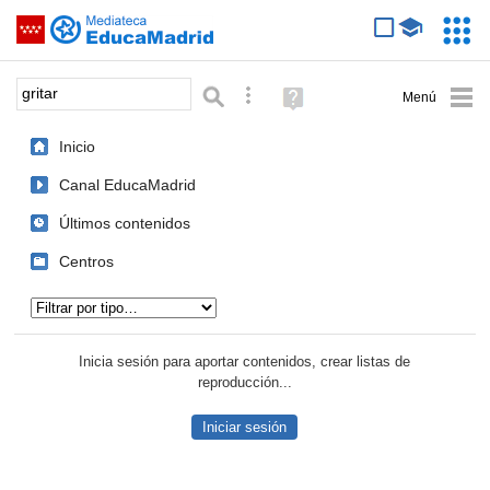
Mediateca de EducaMadrid
Saltar navegación
Servic
Educa
Palabra o frase:
Búsqueda avanzada
Ayuda
(en
ventana
Inicio
nueva)
Canal EducaMadrid
Últimos contenidos
Centros
Tipo de contenido:
Inicia sesión para aportar contenidos, crear listas de
reproducción...
Iniciar sesión