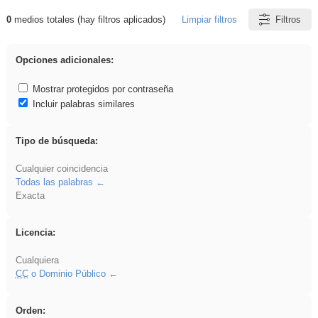
0
medios totales (hay filtros aplicados)
Limpiar filtros
Filtros
Resultados de: gritar
Opciones adicionales:
Mostrar protegidos por contraseña
Incluir palabras similares
Tipo de búsqueda:
Cualquier coincidencia
Todas las palabras
Exacta
Licencia:
Cualquiera
CC
o Dominio Público
Orden: