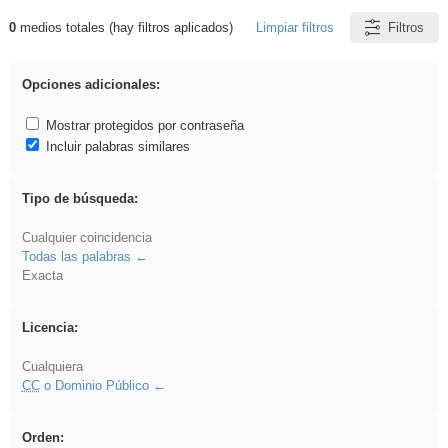
0
medios totales (hay filtros aplicados)
Limpiar filtros
Filtros
Resultados de: gritar
Opciones adicionales:
Mostrar protegidos por contraseña
Incluir palabras similares
Tipo de búsqueda:
Cualquier coincidencia
Todas las palabras
Exacta
Licencia:
Cualquiera
CC
o Dominio Público
Orden: