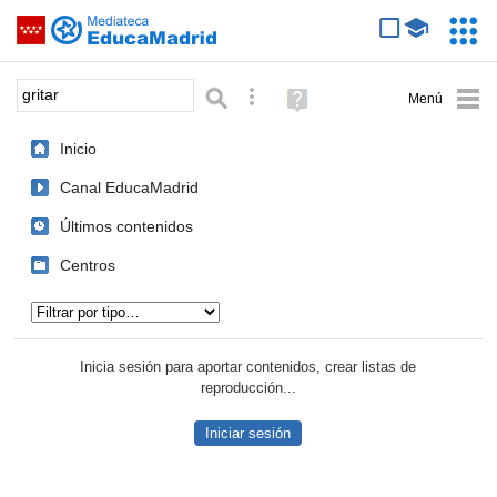
Mediateca de EducaMadrid
Saltar navegación
Servic
Educa
Palabra o frase:
Búsqueda avanzada
Ayuda
(en
ventana
Inicio
nueva)
Canal EducaMadrid
Últimos contenidos
Centros
Tipo de contenido:
Inicia sesión para aportar contenidos, crear listas de
reproducción...
Iniciar sesión