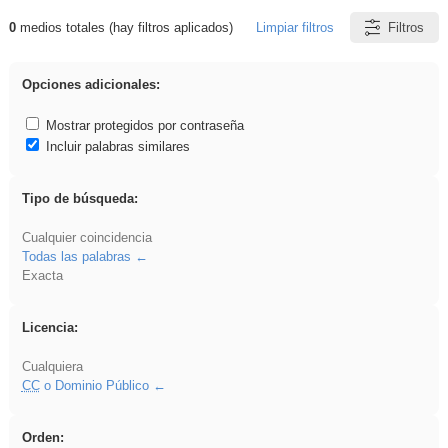
0
medios totales (hay filtros aplicados)
Limpiar filtros
Filtros
Resultados de: gritar
Opciones adicionales:
Mostrar protegidos por contraseña
Incluir palabras similares
Tipo de búsqueda:
Cualquier coincidencia
Todas las palabras
Exacta
Licencia:
Cualquiera
CC
o Dominio Público
Orden: