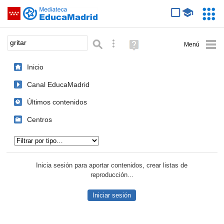
Mediateca de EducaMadrid
Saltar navegación
Servic
Educa
Palabra o frase:
Búsqueda avanzada
Ayuda
(en
ventana
Inicio
nueva)
Canal EducaMadrid
Últimos contenidos
Centros
Tipo de contenido:
Inicia sesión para aportar contenidos, crear listas de
reproducción...
Iniciar sesión