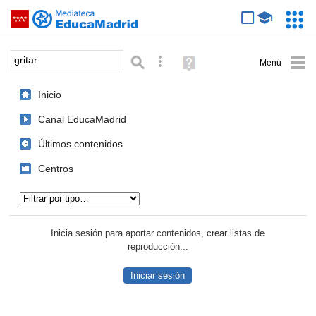
Mediateca de EducaMadrid
Saltar navegación
Servic
Educa
Palabra o frase:
Búsqueda avanzada
Ayuda
(en
ventana
Inicio
nueva)
Canal EducaMadrid
Últimos contenidos
Centros
Tipo de contenido:
Inicia sesión para aportar contenidos, crear listas de
reproducción...
Iniciar sesión