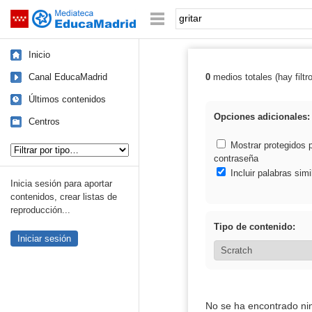
Mediateca de EducaMadrid
Saltar navegación
Palabra o frase:
Inicio
Canal EducaMadrid
0
medios totales (hay filtr
Resultados de: g
Últimos contenidos
Opciones adicionales:
Centros
Tipo de contenido:
Mostrar protegidos 
contraseña
Incluir palabras simi
Inicia sesión para aportar
contenidos, crear listas de
reproducción...
Tipo de contenido:
Iniciar sesión
No se ha encontrado ni