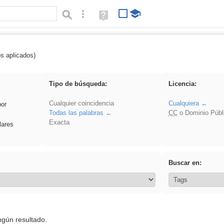
Búsqueda avanzada
Ayuda
(en
ventana
nueva)
os aplicados)
ritar
Tipo de búsqueda:
Licencia:
Cualquier coincidencia
Cualquiera
por
Todas las palabras
CC
o Dominio Públ
Exacta
lares
Buscar en:
ngún resultado.