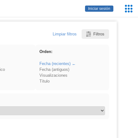
Servic
Iniciar sesión
Educa
Limpiar filtros
Filtros
Orden:
Fecha (recientes)
ico
Fecha (antiguos)
Visualizaciones
Título