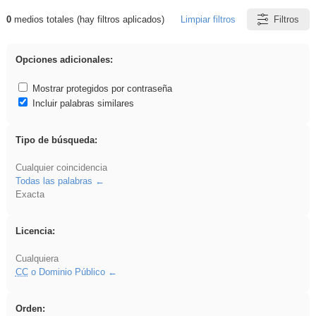
0
medios totales (hay filtros aplicados)
Limpiar filtros
Filtros
Resultados de: gritar
Opciones adicionales:
Mostrar protegidos por contraseña
Incluir palabras similares
Tipo de búsqueda:
Cualquier coincidencia
Todas las palabras
Exacta
Licencia:
Cualquiera
CC
o Dominio Público
Orden: