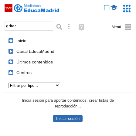
Mediateca de EducaMadrid
Saltar navegación
Servic
Educa
Palabra o frase:
Búsqueda avanzada
Ayuda
(en
ventana
Inicio
nueva)
Canal EducaMadrid
Últimos contenidos
Centros
Tipo de contenido:
Inicia sesión para aportar contenidos, crear listas de
reproducción...
Iniciar sesión