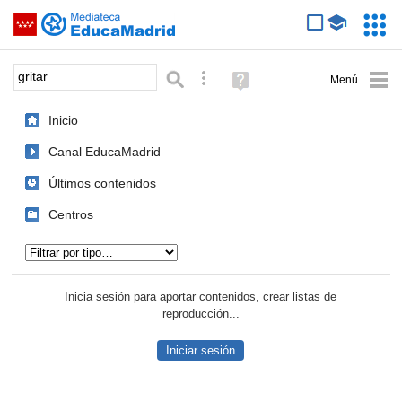
Mediateca de EducaMadrid
Saltar navegación
Servic
Educa
Palabra o frase:
Búsqueda avanzada
Ayuda
(en
ventana
Inicio
nueva)
Canal EducaMadrid
Últimos contenidos
Centros
Tipo de contenido:
Inicia sesión para aportar contenidos, crear listas de
reproducción...
Iniciar sesión