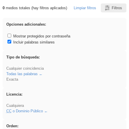
0
medios totales (hay filtros aplicados)
Limpiar filtros
Filtros
Resultados de: gritar
Opciones adicionales:
Mostrar protegidos por contraseña
Incluir palabras similares
Tipo de búsqueda:
Cualquier coincidencia
Todas las palabras
Exacta
Licencia:
Cualquiera
CC
o Dominio Público
Orden: