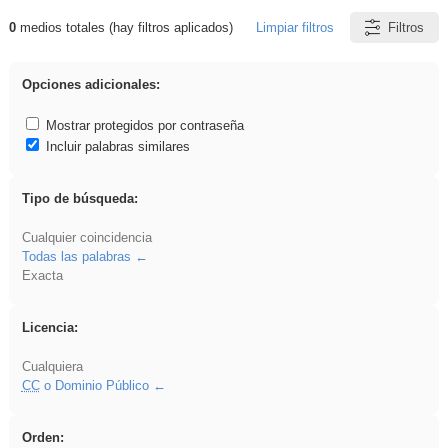
0
medios totales (hay filtros aplicados)
Limpiar filtros
Filtros
Resultados de: gritar
Opciones adicionales:
Mostrar protegidos por contraseña
Incluir palabras similares
Tipo de búsqueda:
Cualquier coincidencia
Todas las palabras
Exacta
Licencia:
Cualquiera
CC
o Dominio Público
Orden: