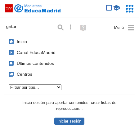
Mediateca de EducaMadrid
Saltar navegación
Servic
Educa
Palabra o frase:
Búsqueda avanzada
Ayuda
(en
ventana
Inicio
nueva)
Canal EducaMadrid
Últimos contenidos
Centros
Tipo de contenido:
Inicia sesión para aportar contenidos, crear listas de
reproducción...
Iniciar sesión