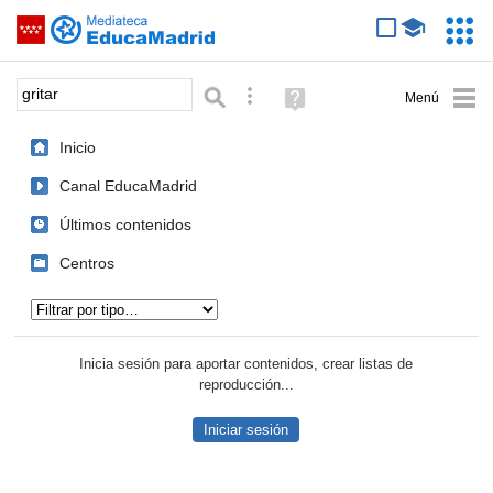
Mediateca de EducaMadrid
Saltar navegación
Servic
Educa
Palabra o frase:
Búsqueda avanzada
Ayuda
(en
ventana
Inicio
nueva)
Canal EducaMadrid
Últimos contenidos
Centros
Tipo de contenido:
Inicia sesión para aportar contenidos, crear listas de
reproducción...
Iniciar sesión