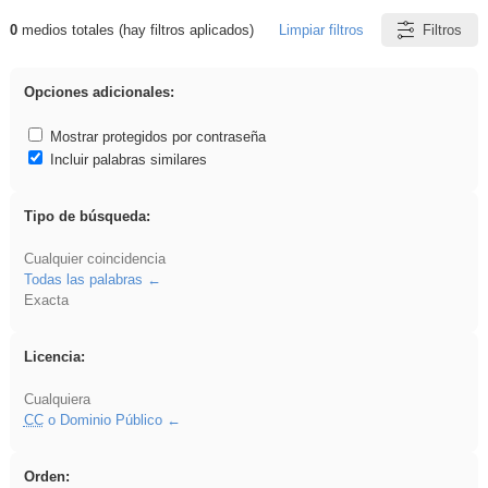
0
medios totales (hay filtros aplicados)
Limpiar filtros
Filtros
Resultados de: gritar
Opciones adicionales:
Mostrar protegidos por contraseña
Incluir palabras similares
Tipo de búsqueda:
Cualquier coincidencia
Todas las palabras
Exacta
Licencia:
Cualquiera
CC
o Dominio Público
Orden: