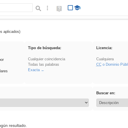
Búsqueda avanzada
Ayuda
(en
ventana
nueva)
os aplicados)
ritar
Tipo de búsqueda:
Licencia:
Cualquier coincidencia
Cualquiera
por
Todas las palabras
CC
o Dominio Públ
Exacta
lares
Buscar en:
ngún resultado.