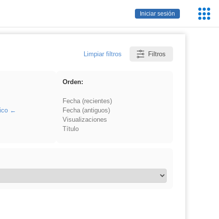
Servic
Iniciar sesión
Educa
Limpiar filtros
Filtros
Orden:
Fecha (recientes)
ico
Fecha (antiguos)
Visualizaciones
Título