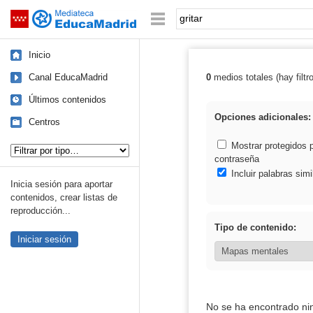
Mediateca de EducaMadrid
Saltar navegación
Palabra o frase:
Inicio
Canal EducaMadrid
0
medios totales (hay filtr
Resultados de: g
Últimos contenidos
Opciones adicionales:
Centros
Tipo de contenido:
Mostrar protegidos 
contraseña
Incluir palabras simi
Inicia sesión para aportar
contenidos, crear listas de
reproducción...
Tipo de contenido:
Iniciar sesión
No se ha encontrado ni