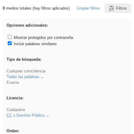
0
medios totales (hay filtros aplicados)
Limpiar filtros
Filtros
Resultados de: gritar
Opciones adicionales:
Mostrar protegidos por contraseña
Incluir palabras similares
Tipo de búsqueda:
Cualquier coincidencia
Todas las palabras
Exacta
Licencia:
Cualquiera
CC
o Dominio Público
Orden: