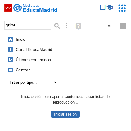
Mediateca de EducaMadrid
Saltar navegación
Servic
Educa
Palabra o frase:
Búsqueda avanzada
Ayuda
(en
ventana
Inicio
nueva)
Canal EducaMadrid
Últimos contenidos
Centros
Tipo de contenido:
Inicia sesión para aportar contenidos, crear listas de
reproducción...
Iniciar sesión