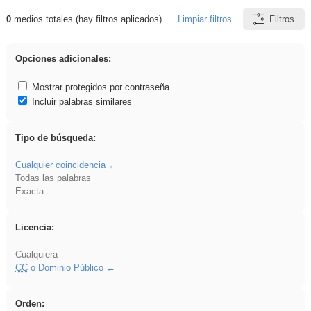
0
medios totales (hay filtros aplicados)
Limpiar filtros
Filtros
Resultados de: gritar
Opciones adicionales:
Mostrar protegidos por contraseña
Incluir palabras similares
Tipo de búsqueda:
Cualquier coincidencia
Todas las palabras
Exacta
Licencia:
Cualquiera
CC
o Dominio Público
Orden: