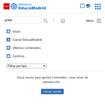
Mediateca de EducaMadrid
Saltar navegación
Servic
Educa
Palabra o frase:
Búsqueda avanzada
Ayuda
(en
ventana
Inicio
nueva)
Canal EducaMadrid
Últimos contenidos
Centros
Tipo de contenido:
Inicia sesión para aportar contenidos, crear listas de
reproducción...
Iniciar sesión