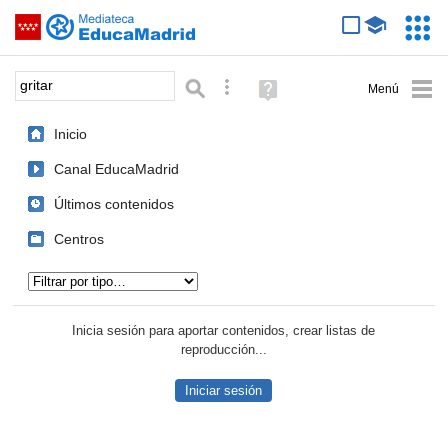
Mediateca de EducaMadrid
Saltar navegación
Servic
Educa
Palabra o frase:
Búsqueda avanzada
Ayuda
(en
ventana
Inicio
nueva)
Canal EducaMadrid
Últimos contenidos
Centros
Tipo de contenido:
Inicia sesión para aportar contenidos, crear listas de
reproducción...
Iniciar sesión