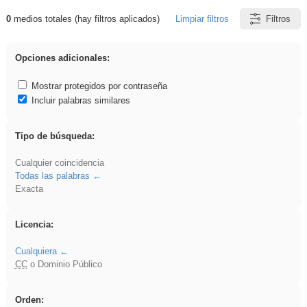
0
medios totales (hay filtros aplicados)
Limpiar filtros
Filtros
Resultados de: gritar
Opciones adicionales:
Mostrar protegidos por contraseña
Incluir palabras similares
Tipo de búsqueda:
Cualquier coincidencia
Todas las palabras
Exacta
Licencia:
Cualquiera
CC
o Dominio Público
Orden: