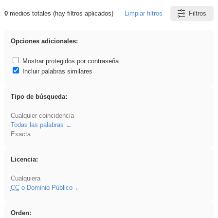
0
medios totales (hay filtros aplicados)
Limpiar filtros
Filtros
Resultados de: gritar
Opciones adicionales:
Mostrar protegidos por contraseña
Incluir palabras similares
Tipo de búsqueda:
Cualquier coincidencia
Todas las palabras
Exacta
Licencia:
Cualquiera
CC
o Dominio Público
Orden: