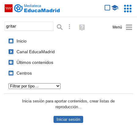
Mediateca de EducaMadrid
Saltar navegación
Servic
Educa
Palabra o frase:
Búsqueda avanzada
Ayuda
(en
ventana
Inicio
nueva)
Canal EducaMadrid
Últimos contenidos
Centros
Tipo de contenido:
Inicia sesión para aportar contenidos, crear listas de
reproducción...
Iniciar sesión