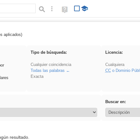
Búsqueda avanzada
Ayuda
(en
ventana
nueva)
os aplicados)
ritar
Tipo de búsqueda:
Licencia:
Cualquier coincidencia
Cualquiera
por
Todas las palabras
CC
o Dominio Públ
Exacta
lares
Buscar en:
ngún resultado.