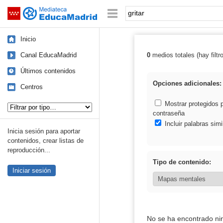
Mediateca de EducaMadrid
Saltar navegación
Palabra o frase:
Inicio
Canal EducaMadrid
0
medios totales (hay filtr
Resultados de: g
Últimos contenidos
Opciones adicionales:
Centros
Tipo de contenido:
Mostrar protegidos 
contraseña
Incluir palabras simi
Inicia sesión para aportar
contenidos, crear listas de
reproducción...
Tipo de contenido:
Iniciar sesión
No se ha encontrado ni