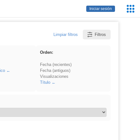
Servic
Iniciar sesión
Educa
Limpiar filtros
Filtros
Orden:
Fecha (recientes)
ico
Fecha (antiguos)
Visualizaciones
Título