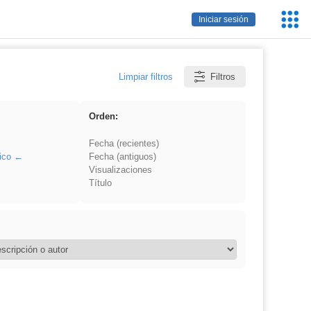
Servic
Iniciar sesión
Educa
Limpiar filtros
Filtros
Orden:
Fecha (recientes)
ico
Fecha (antiguos)
Visualizaciones
Título