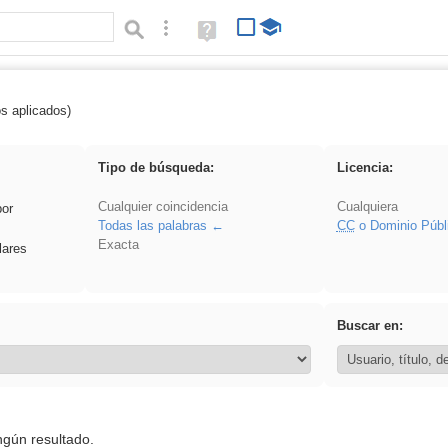
Búsqueda avanzada
Ayuda
(en
ventana
nueva)
os aplicados)
ritar
Tipo de búsqueda:
Licencia:
Cualquier coincidencia
Cualquiera
por
Todas las palabras
CC
o Dominio Públ
Exacta
lares
Buscar en:
ngún resultado.