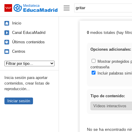
Mediateca de EducaMadrid
Saltar navegación
Palabra o frase:
Inicio
Canal EducaMadrid
0
medios totales (hay filtr
Resultados de: g
Últimos contenidos
Opciones adicionales:
Centros
Tipo de contenido:
Mostrar protegidos 
contraseña
Incluir palabras simi
Inicia sesión para aportar
contenidos, crear listas de
reproducción...
Tipo de contenido:
Iniciar sesión
No se ha encontrado ni