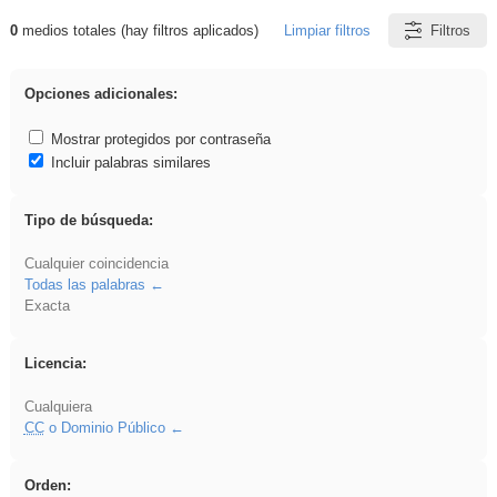
0
medios totales (hay filtros aplicados)
Limpiar filtros
Filtros
Resultados de: gritar
Opciones adicionales:
Mostrar protegidos por contraseña
Incluir palabras similares
Tipo de búsqueda:
Cualquier coincidencia
Todas las palabras
Exacta
Licencia:
Cualquiera
CC
o Dominio Público
Orden: