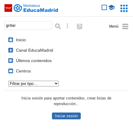
Mediateca de EducaMadrid
Saltar navegación
Servic
Educa
Palabra o frase:
Búsqueda avanzada
Ayuda
(en
ventana
Inicio
nueva)
Canal EducaMadrid
Últimos contenidos
Centros
Tipo de contenido:
Inicia sesión para aportar contenidos, crear listas de
reproducción...
Iniciar sesión