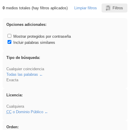
0
medios totales (hay filtros aplicados)
Limpiar filtros
Filtros
Resultados de: gritar
Opciones adicionales:
Mostrar protegidos por contraseña
Incluir palabras similares
Tipo de búsqueda:
Cualquier coincidencia
Todas las palabras
Exacta
Licencia:
Cualquiera
CC
o Dominio Público
Orden: