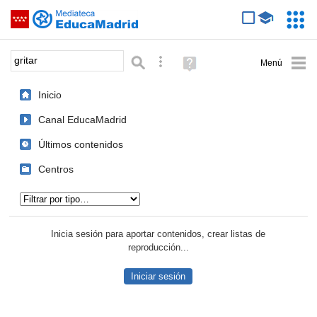
Mediateca de EducaMadrid
Saltar navegación
Servic
Educa
Palabra o frase:
Búsqueda avanzada
Ayuda
(en
ventana
Inicio
nueva)
Canal EducaMadrid
Últimos contenidos
Centros
Tipo de contenido:
Inicia sesión para aportar contenidos, crear listas de
reproducción...
Iniciar sesión