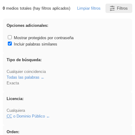
0
medios totales (hay filtros aplicados)
Limpiar filtros
Filtros
Resultados de: gritar
Opciones adicionales:
Mostrar protegidos por contraseña
Incluir palabras similares
Tipo de búsqueda:
Cualquier coincidencia
Todas las palabras
Exacta
Licencia:
Cualquiera
CC
o Dominio Público
Orden: