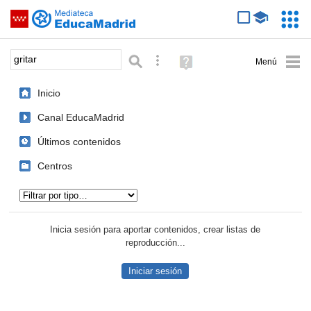
Mediateca de EducaMadrid
Saltar navegación
Servic
Educa
Palabra o frase:
Búsqueda avanzada
Ayuda
(en
ventana
Inicio
nueva)
Canal EducaMadrid
Últimos contenidos
Centros
Tipo de contenido:
Inicia sesión para aportar contenidos, crear listas de
reproducción...
Iniciar sesión