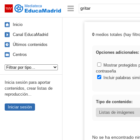
Mediateca de EducaMadrid
Saltar navegación
Palabra o frase:
Inicio
Canal EducaMadrid
0
medios totales (hay filtr
Resultados de: g
Últimos contenidos
Opciones adicionales:
Centros
Tipo de contenido:
Mostrar protegidos 
contraseña
Incluir palabras simi
Inicia sesión para aportar
contenidos, crear listas de
reproducción...
Tipo de contenido:
Iniciar sesión
No se ha encontrado ni