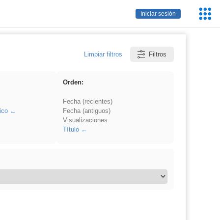
Servic
Iniciar sesión
Educa
Limpiar filtros
Filtros
Orden:
Fecha (recientes)
ico
Fecha (antiguos)
Visualizaciones
Título