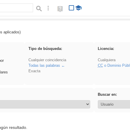
Búsqueda avanzada
Ayuda
(en
ventana
nueva)
os aplicados)
ritar
Tipo de búsqueda:
Licencia:
Cualquier coincidencia
Cualquiera
por
Todas las palabras
CC
o Dominio Públ
Exacta
lares
Buscar en:
ngún resultado.