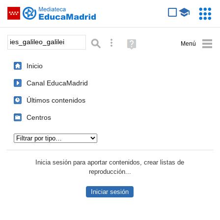
Mediateca de EducaMadrid
Saltar navegación
Servic
Educa
Palabra o frase:
Búsqueda avanzada
Ayuda
(en
ventana
Inicio
nueva)
Canal EducaMadrid
Últimos contenidos
Centros
Tipo de contenido:
Inicia sesión para aportar contenidos, crear listas de
reproducción...
Iniciar sesión