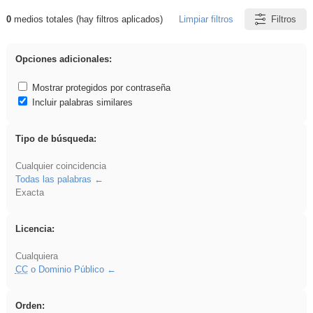
0
medios totales (hay filtros aplicados)
Limpiar filtros
Filtros
Resultados de: ies_galileo_galilei
Opciones adicionales:
Mostrar protegidos por contraseña
Incluir palabras similares
Tipo de búsqueda:
Cualquier coincidencia
Todas las palabras
Exacta
Licencia:
Cualquiera
CC
o Dominio Público
Orden: