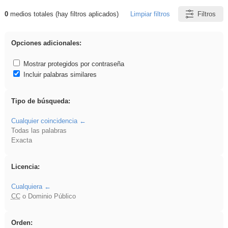
0
medios totales (hay filtros aplicados)
Limpiar filtros
Filtros
Resultados de: ies_galileo_galilei
Opciones adicionales:
Mostrar protegidos por contraseña
Incluir palabras similares
Tipo de búsqueda:
Cualquier coincidencia
Todas las palabras
Exacta
Licencia:
Cualquiera
CC
o Dominio Público
Orden: