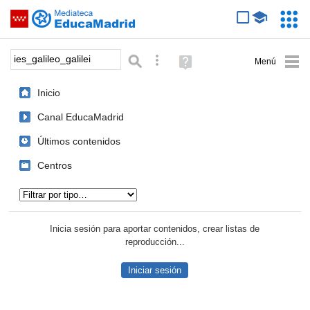
Mediateca de EducaMadrid
Saltar navegación
Servic
Educa
Palabra o frase:
Búsqueda avanzada
Ayuda
(en
ventana
Inicio
nueva)
Canal EducaMadrid
Últimos contenidos
Centros
Tipo de contenido:
Inicia sesión para aportar contenidos, crear listas de
reproducción...
Iniciar sesión