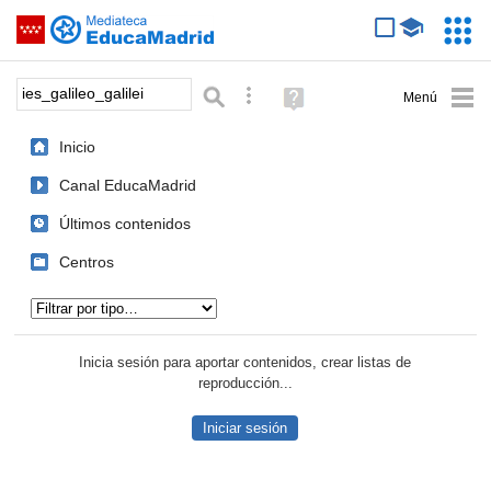
Mediateca de EducaMadrid
Saltar navegación
Servic
Educa
Palabra o frase:
Búsqueda avanzada
Ayuda
(en
ventana
Inicio
nueva)
Canal EducaMadrid
Últimos contenidos
Centros
Tipo de contenido:
Inicia sesión para aportar contenidos, crear listas de
reproducción...
Iniciar sesión