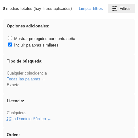
0
medios totales (hay filtros aplicados)
Limpiar filtros
Filtros
Resultados de: ies_galileo_galilei
Opciones adicionales:
Mostrar protegidos por contraseña
Incluir palabras similares
Tipo de búsqueda:
Cualquier coincidencia
Todas las palabras
Exacta
Licencia:
Cualquiera
CC
o Dominio Público
Orden: