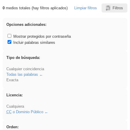
0
medios totales (hay filtros aplicados)
Limpiar filtros
Filtros
Resultados de: ies_galileo_galilei
Opciones adicionales:
Mostrar protegidos por contraseña
Incluir palabras similares
Tipo de búsqueda:
Cualquier coincidencia
Todas las palabras
Exacta
Licencia:
Cualquiera
CC
o Dominio Público
Orden: