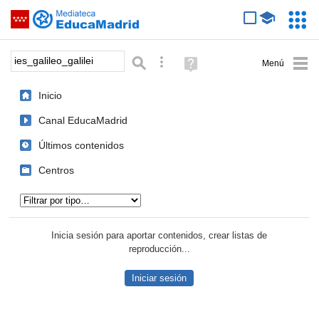
Mediateca de EducaMadrid
Saltar navegación
Servic
Educa
Palabra o frase:
Búsqueda avanzada
Ayuda
(en
ventana
Inicio
nueva)
Canal EducaMadrid
Últimos contenidos
Centros
Tipo de contenido:
Inicia sesión para aportar contenidos, crear listas de
reproducción...
Iniciar sesión