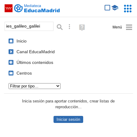
Mediateca de EducaMadrid
Saltar navegación
Servic
Educa
Palabra o frase:
Búsqueda avanzada
Ayuda
(en
ventana
Inicio
nueva)
Canal EducaMadrid
Últimos contenidos
Centros
Tipo de contenido:
Inicia sesión para aportar contenidos, crear listas de
reproducción...
Iniciar sesión