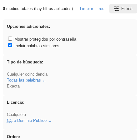
0
medios totales (hay filtros aplicados)
Limpiar filtros
Filtros
Resultados de: ies_galileo_galilei
Opciones adicionales:
Mostrar protegidos por contraseña
Incluir palabras similares
Tipo de búsqueda:
Cualquier coincidencia
Todas las palabras
Exacta
Licencia:
Cualquiera
CC
o Dominio Público
Orden: