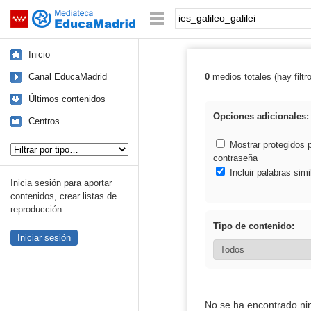
Mediateca de EducaMadrid
Saltar navegación
Palabra o frase:
Inicio
Canal EducaMadrid
0
medios totales (hay filtr
Resultados de: i
Últimos contenidos
Opciones adicionales:
Centros
Tipo de contenido:
Mostrar protegidos 
contraseña
Incluir palabras simi
Inicia sesión para aportar
contenidos, crear listas de
reproducción...
Tipo de contenido:
Iniciar sesión
No se ha encontrado ni