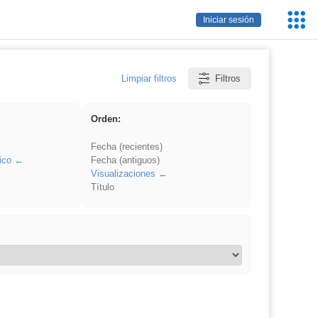
Servic
Iniciar sesión
Educa
Limpiar filtros
Filtros
Orden:
Fecha (recientes)
ico
Fecha (antiguos)
Visualizaciones
Título