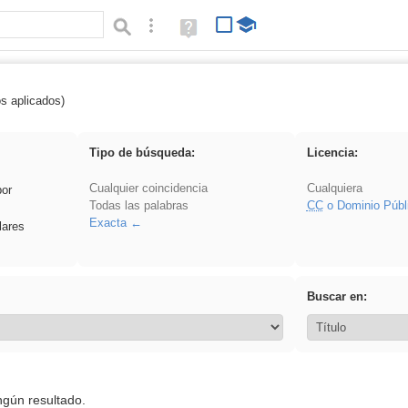
Búsqueda avanzada
Ayuda
(en
ventana
nueva)
os aplicados)
es_galileo_galilei
Tipo de búsqueda:
Licencia:
Cualquier coincidencia
Cualquiera
por
Todas las palabras
CC
o Dominio Públ
Exacta
lares
Buscar en:
ngún resultado.