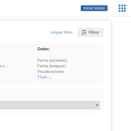
Servic
Iniciar sesión
Educa
Limpiar filtros
Filtros
Orden:
Fecha (recientes)
ico
Fecha (antiguos)
Visualizaciones
Título