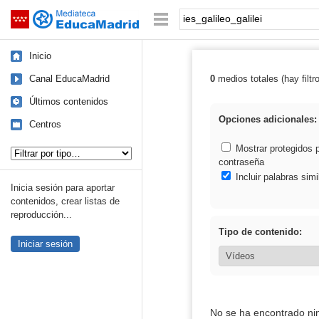
Mediateca de EducaMadrid
Saltar navegación
Palabra o frase:
Inicio
Canal EducaMadrid
0
medios totales (hay filtr
Resultados de: i
Últimos contenidos
Opciones adicionales:
Centros
Tipo de contenido:
Mostrar protegidos 
contraseña
Incluir palabras simi
Inicia sesión para aportar
contenidos, crear listas de
reproducción...
Tipo de contenido:
Iniciar sesión
No se ha encontrado ni