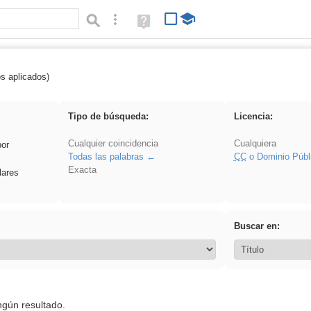
Búsqueda avanzada
Ayuda
(en
ventana
nueva)
os aplicados)
es_galileo_galilei
Tipo de búsqueda:
Licencia:
Cualquier coincidencia
Cualquiera
por
Todas las palabras
CC
o Dominio Públ
Exacta
lares
Buscar en:
ngún resultado.