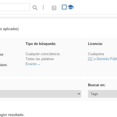
Búsqueda avanzada
Ayuda
(en
ventana
nueva)
os aplicados)
es_galileo_galilei
Tipo de búsqueda:
Licencia:
Cualquier coincidencia
Cualquiera
por
Todas las palabras
CC
o Dominio Públ
Exacta
lares
Buscar en:
ngún resultado.