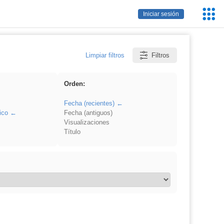
Servic
Iniciar sesión
Educa
Limpiar filtros
Filtros
Orden:
Fecha (recientes)
ico
Fecha (antiguos)
Visualizaciones
Título