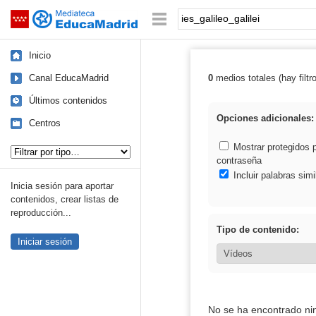
Mediateca de EducaMadrid
Saltar navegación
Palabra o frase:
Inicio
Canal EducaMadrid
0
medios totales (hay filtr
Resultados de: i
Últimos contenidos
Opciones adicionales:
Centros
Tipo de contenido:
Mostrar protegidos 
contraseña
Incluir palabras simi
Inicia sesión para aportar
contenidos, crear listas de
reproducción...
Tipo de contenido:
Iniciar sesión
No se ha encontrado ni