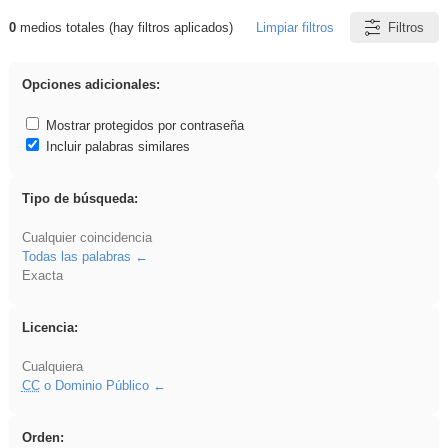
0
medios totales (hay filtros aplicados)
Limpiar filtros
Filtros
Resultados de: ies_galileo_galilei
Opciones adicionales:
Mostrar protegidos por contraseña
Incluir palabras similares
Tipo de búsqueda:
Cualquier coincidencia
Todas las palabras
Exacta
Licencia:
Cualquiera
CC
o Dominio Público
Orden: