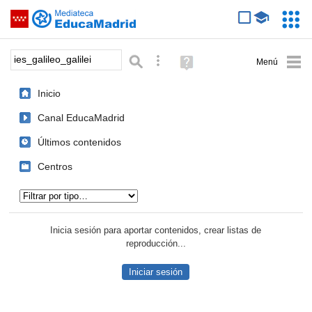
Mediateca de EducaMadrid
Saltar navegación
Servic
Educa
Palabra o frase:
Búsqueda avanzada
Ayuda
(en
ventana
Inicio
nueva)
Canal EducaMadrid
Últimos contenidos
Centros
Tipo de contenido:
Inicia sesión para aportar contenidos, crear listas de
reproducción...
Iniciar sesión