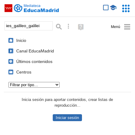
Mediateca de EducaMadrid
Saltar navegación
Servic
Educa
Palabra o frase:
Búsqueda avanzada
Ayuda
(en
ventana
Inicio
nueva)
Canal EducaMadrid
Últimos contenidos
Centros
Tipo de contenido:
Inicia sesión para aportar contenidos, crear listas de
reproducción...
Iniciar sesión