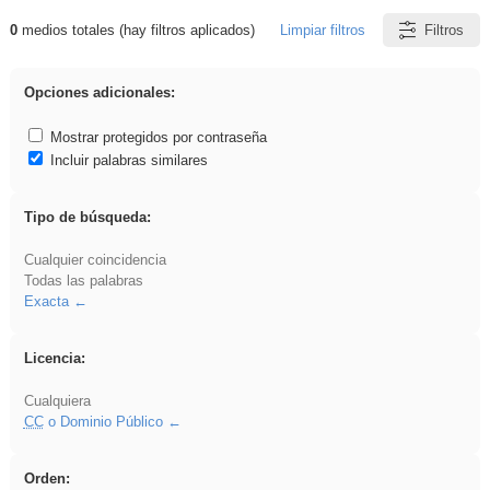
0
medios totales (hay filtros aplicados)
Limpiar filtros
Filtros
Resultados de: ies_galileo_galilei
Opciones adicionales:
Mostrar protegidos por contraseña
Incluir palabras similares
Tipo de búsqueda:
Cualquier coincidencia
Todas las palabras
Exacta
Licencia:
Cualquiera
CC
o Dominio Público
Orden: