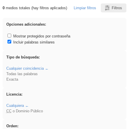
0
medios totales (hay filtros aplicados)
Limpiar filtros
Filtros
Resultados de: ies_galileo_galilei
Opciones adicionales:
Mostrar protegidos por contraseña
Incluir palabras similares
Tipo de búsqueda:
Cualquier coincidencia
Todas las palabras
Exacta
Licencia:
Cualquiera
CC
o Dominio Público
Orden: