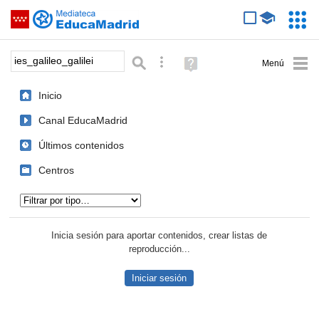
Mediateca de EducaMadrid
Saltar navegación
Servic
Educa
Palabra o frase:
Búsqueda avanzada
Ayuda
(en
ventana
Inicio
nueva)
Canal EducaMadrid
Últimos contenidos
Centros
Tipo de contenido:
Inicia sesión para aportar contenidos, crear listas de
reproducción...
Iniciar sesión