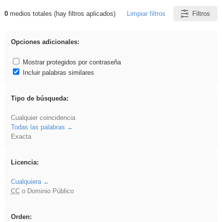
0
medios totales (hay filtros aplicados)
Limpiar filtros
Filtros
Resultados de: ies_galileo_galilei
Opciones adicionales:
Mostrar protegidos por contraseña
Incluir palabras similares
Tipo de búsqueda:
Cualquier coincidencia
Todas las palabras
Exacta
Licencia:
Cualquiera
CC
o Dominio Público
Orden: