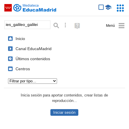
Mediateca de EducaMadrid
Saltar navegación
Servic
Educa
Palabra o frase:
Búsqueda avanzada
Ayuda
(en
ventana
Inicio
nueva)
Canal EducaMadrid
Últimos contenidos
Centros
Tipo de contenido:
Inicia sesión para aportar contenidos, crear listas de
reproducción...
Iniciar sesión