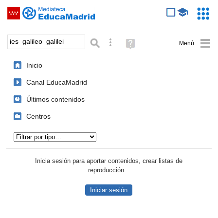
Mediateca de EducaMadrid
Saltar navegación
Servic
Educa
Palabra o frase:
Búsqueda avanzada
Ayuda
(en
ventana
Inicio
nueva)
Canal EducaMadrid
Últimos contenidos
Centros
Tipo de contenido:
Inicia sesión para aportar contenidos, crear listas de
reproducción...
Iniciar sesión