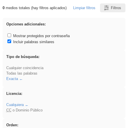
0
medios totales (hay filtros aplicados)
Limpiar filtros
Filtros
Resultados de: ies_galileo_galilei
Opciones adicionales:
Mostrar protegidos por contraseña
Incluir palabras similares
Tipo de búsqueda:
Cualquier coincidencia
Todas las palabras
Exacta
Licencia:
Cualquiera
CC
o Dominio Público
Orden: