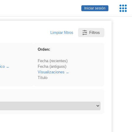
Servic
Iniciar sesión
Educa
Limpiar filtros
Filtros
Orden:
Fecha (recientes)
ico
Fecha (antiguos)
Visualizaciones
Título