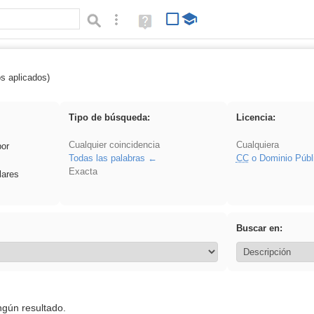
Búsqueda avanzada
Ayuda
(en
ventana
nueva)
os aplicados)
es_galileo_galilei
Tipo de búsqueda:
Licencia:
Cualquier coincidencia
Cualquiera
por
Todas las palabras
CC
o Dominio Públ
Exacta
lares
Buscar en:
ngún resultado.