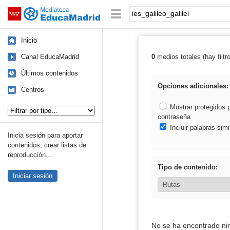
Mediateca de EducaMadrid
Saltar navegación
Palabra o frase:
Inicio
Canal EducaMadrid
0
medios totales (hay filtr
Resultados de: i
Últimos contenidos
Opciones adicionales:
Centros
Tipo de contenido:
Mostrar protegidos 
contraseña
Incluir palabras simi
Inicia sesión para aportar
contenidos, crear listas de
reproducción...
Tipo de contenido:
Iniciar sesión
No se ha encontrado ni